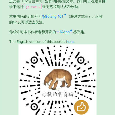
进完善《Go语言101》丛书中的各篇文章。我们可以在项目目
录下运行
来浏览和确认各种改动。
go run .
本书的twitter帐号为
@Golang_101
（联系方式三）。玩推
的Go友可以适当关注。
你或许对本书作者老貘开发的
一些App
感兴趣。
The English version of this book is
here
.