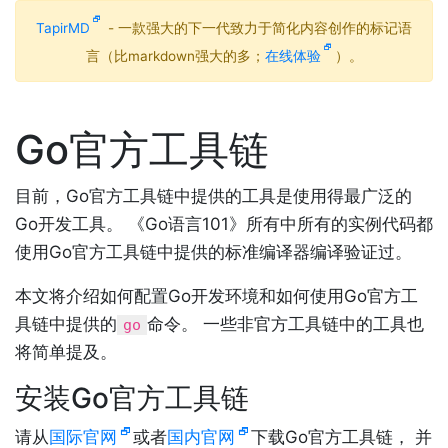
TapirMD
- 一款强大的下一代致力于简化内容创作的标记语
言（比markdown强大的多；
在线体验
）。
Go官方工具链
目前，Go官方工具链中提供的工具是使用得最广泛的
Go开发工具。 《Go语言101》所有中所有的实例代码都
使用Go官方工具链中提供的标准编译器编译验证过。
本文将介绍如何配置Go开发环境和如何使用Go官方工
具链中提供的
命令。 一些非官方工具链中的工具也
go
将简单提及。
安装Go官方工具链
请从
国际官网
或者
国内官网
下载Go官方工具链， 并