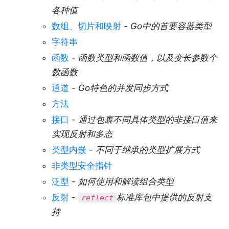
各种值
数组、切片和映射
-
Go中的首要容器类型
字符串
函数
-
函数类型和函数值，以及变长参数个
数函数
通道
-
Go特色的并发同步方式
方法
接口
-
通过包裹不同具体类型的非接口值来
实现反射和多态
类型内嵌
-
不同于继承的类型扩展方式
非类型安全指针
泛型
-
如何使用和解读组合类型
反射
-
标准库包中提供的反射支
reflect
持