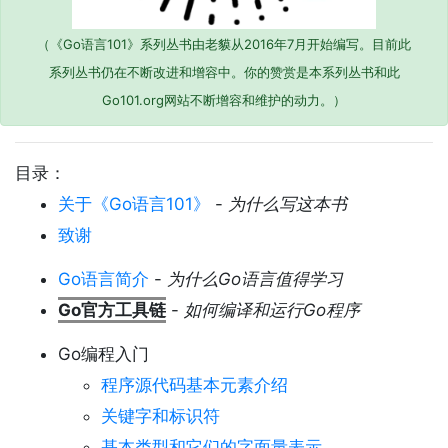
（《Go语言101》系列丛书由老貘从2016年7月开始编写。目前此
系列丛书仍在不断改进和增容中。你的赞赏是本系列丛书和此
Go101.org网站不断增容和维护的动力。）
目录：
关于《Go语言101》
-
为什么写这本书
致谢
Go语言简介
-
为什么Go语言值得学习
Go官方工具链
-
如何编译和运行Go程序
Go编程入门
程序源代码基本元素介绍
关键字和标识符
基本类型和它们的字面量表示