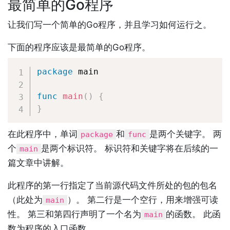
最简单的Go程序
让我们写一个简单的Go程序，并且学习如何运行之。
下面的程序应该是最简单的Go程序。
package
 main

func
main
(
)
{
}
在此程序中，单词
和
是两个关键字。 两
package
func
个
是两个标识符。 标识符和关键字将在后续的一
main
篇文章中讲解。
此程序的第一行指定了当前源代码文件所处的包的包名
（此处为
）。 第二行是一个空行，用来增强可读
main
性。 第三和第四行声明了一个名为
的函数。 此函
main
数为程序的入口函数。